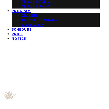
ABOUT HYUN AE
ABOUT EUN HYE
PROGRAM
CLASSES
TEACHER TRAINING
WORKSHOP
SCHEDURE
PRICE
NOTICE
Search
검색
Log In
로그인
Cart
장바구니
ROOT YOGA STUDIO