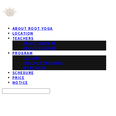
ABOUT ROOT YOGA
LOCATION
TEACHERS
ABOUT HYUN AE
ABOUT EUN HYE
PROGRAM
CLASSES
TEACHER TRAINING
WORKSHOP
SCHEDURE
PRICE
NOTICE
Search
검색
Log In
로그인
Cart
장바구니