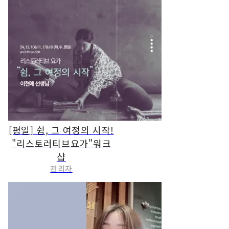
[평일] 쉼, 그 여정의 시작!
"리스토러티브요가"워크
샵
관리자