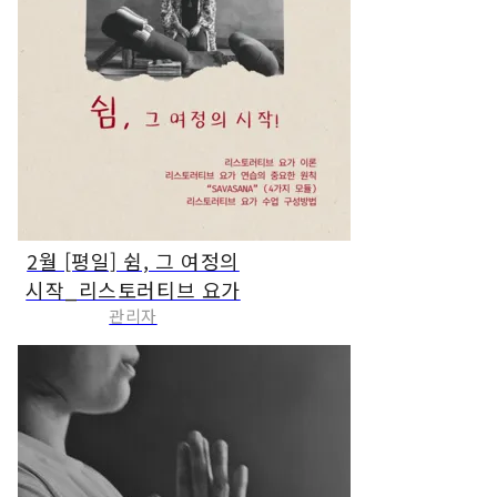
2월 [평일] 쉼, 그 여정의
시작_리스토러티브 요가
관리자