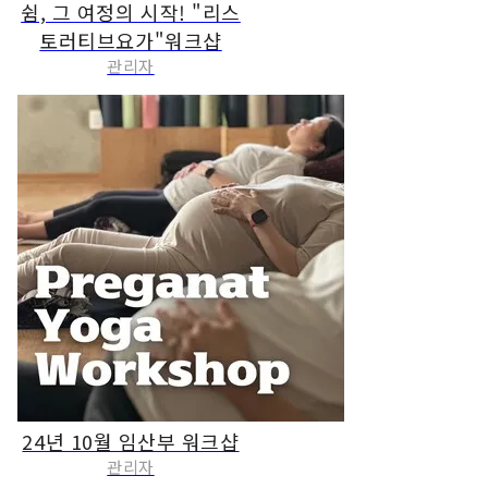
쉼, 그 여정의 시작! "리스
토러티브요가"워크샵
관리자
24년 10월 임산부 워크샵
관리자