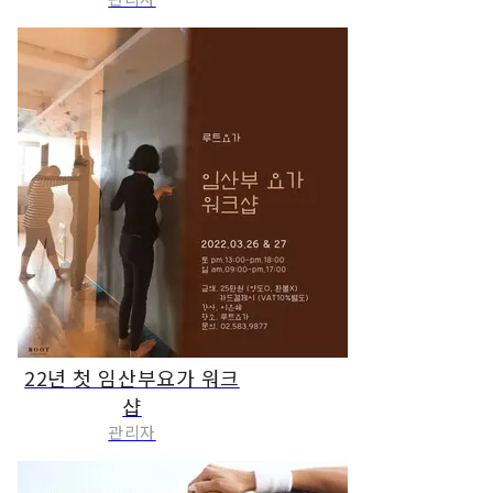
22년 첫 임산부요가 워크
샵
관리자