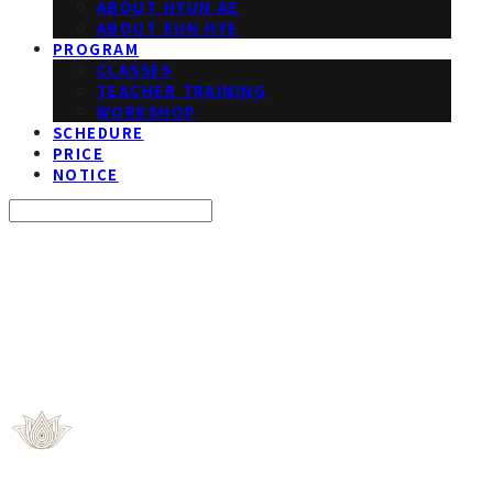
ABOUT HYUN AE
ABOUT EUN HYE
PROGRAM
CLASSES
TEACHER TRAINING
WORKSHOP
SCHEDURE
PRICE
NOTICE
Search
검색
Log In
로그인
Cart
장바구니
ROOT YOGA STUDIO