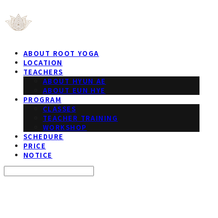
ABOUT ROOT YOGA
LOCATION
TEACHERS
ABOUT HYUN AE
ABOUT EUN HYE
PROGRAM
CLASSES
TEACHER TRAINING
WORKSHOP
SCHEDURE
PRICE
NOTICE
Search
검색
Log In
로그인
Cart
장바구니