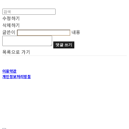
수정하기
삭제하기
글쓴이
내용
댓글 쓰기
목록으로 가기
이용약관
개인정보처리방침
사업자정보확인
상호: 루트요가 | 대표: 이현애 | 개인정보관리책임자: 이현애 | 전화: 02-583-9877 | 이메일:
inspiration11@naver.com
주소: 서울특별시 서초구 방배천로2안길 45, 2층 | 사업자등록번호:
772-42-00181
| 통신판
매:
미입력
| 호스팅제공자: (주)식스샵