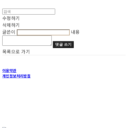
수정하기
삭제하기
글쓴이
내용
댓글 쓰기
목록으로 가기
이용약관
개인정보처리방침
사업자정보확인
상호: 루트요가 | 대표: 이현애 | 개인정보관리책임자: 이현애 | 전화: 02-583-9877 | 이메일:
inspiration11@naver.com
주소: 서울특별시 서초구 방배천로2안길 45, 2층 | 사업자등록번호:
772-42-00181
| 통신판
매:
미입력
| 호스팅제공자: (주)식스샵