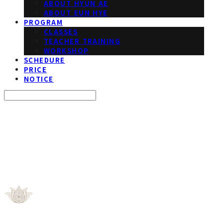
ABOUT HYUN AE
ABOUT EUN HYE
PROGRAM
CLASSES
TEACHER TRAINING
WORKSHOP
SCHEDURE
PRICE
NOTICE
Search
검색
Log In
로그인
Cart
장바구니
ROOT YOGA STUDIO