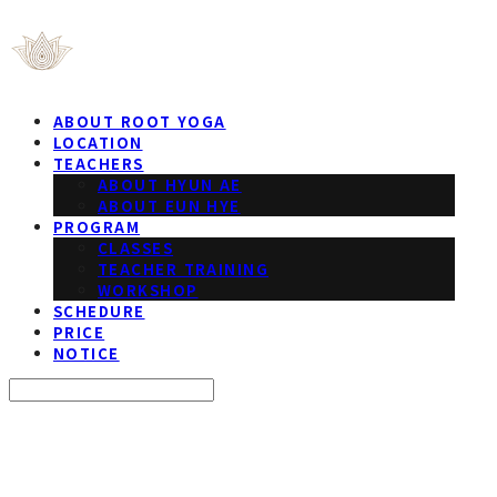
ABOUT ROOT YOGA
LOCATION
TEACHERS
ABOUT HYUN AE
ABOUT EUN HYE
PROGRAM
CLASSES
TEACHER TRAINING
WORKSHOP
SCHEDURE
PRICE
NOTICE
Search
검색
Log In
로그인
Cart
장바구니