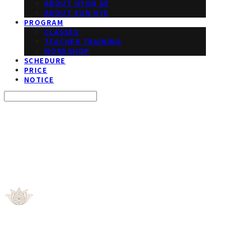
ABOUT HYUN AE
ABOUT EUN HYE
PROGRAM
CLASSES
TEACHER TRAINING
WORKSHOP
SCHEDURE
PRICE
NOTICE
Search
검색
Log In
로그인
Cart
장바구니
ROOT YOGA STUDIO