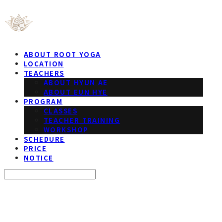
ABOUT ROOT YOGA
LOCATION
TEACHERS
ABOUT HYUN AE
ABOUT EUN HYE
PROGRAM
CLASSES
TEACHER TRAINING
WORKSHOP
SCHEDURE
PRICE
NOTICE
Search
검색
Log In
로그인
Cart
장바구니