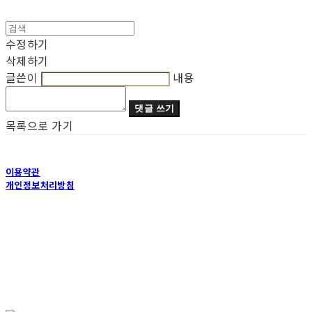
수정하기
삭제하기
글쓴이
내용
댓글 쓰기
목록으로 가기
이용약관
개인정보처리방침
사업자정보확인
상호: 루트요가 | 대표: 이현애 | 개인정보관리책임자: 이현애 | 전화: 02-583-9877 | 이메일:
inspiration11@naver.com
주소: 서울특별시 서초구 방배천로2안길 45, 2층 | 사업자등록번호:
772-42-00181
| 통신판
매:
미입력
| 호스팅제공자: (주)식스샵